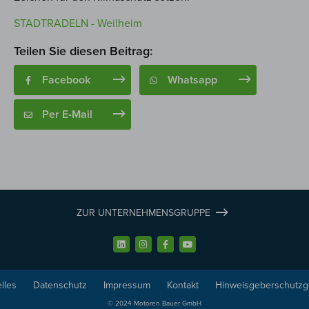
STADTRADELN - Weilheim
Teilen Sie diesen Beitrag:
Facebook
Whatsapp
Per E-Mail
ZUR UNTERNEHMENSGRUPPE
lles
Datenschutz
Impressum
Kontakt
Hinweisgeberschutzg
© 2024 Motoren Bauer GmbH